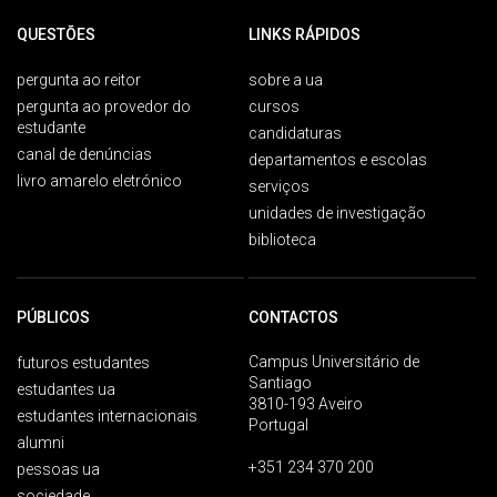
QUESTÕES
LINKS RÁPIDOS
pergunta ao reitor
sobre a ua
pergunta ao provedor do
cursos
estudante
candidaturas
canal de denúncias
departamentos e escolas
livro amarelo eletrónico
serviços
unidades de investigação
biblioteca
PÚBLICOS
CONTACTOS
Campus Universitário de
futuros estudantes
Santiago
estudantes ua
3810-193 Aveiro
estudantes internacionais
Portugal
alumni
+351 234 370 200
pessoas ua
sociedade