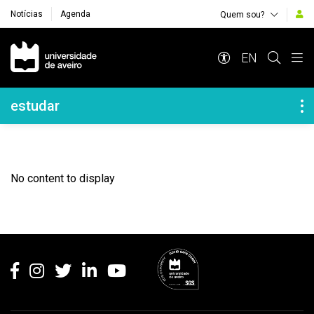
Notícias
Agenda
Quem sou?
Navegação Principal
EN
Navegação Lateral
estudar
No content to display
Rodapé