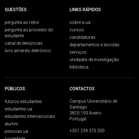
QUESTÕES
LINKS RÁPIDOS
pergunta ao reitor
sobre a ua
pergunta ao provedor do
cursos
estudante
candidaturas
canal de denúncias
departamentos e escolas
livro amarelo eletrónico
serviços
unidades de investigação
biblioteca
PÚBLICOS
CONTACTOS
Campus Universitário de
futuros estudantes
Santiago
estudantes ua
3810-193 Aveiro
estudantes internacionais
Portugal
alumni
+351 234 370 200
pessoas ua
sociedade