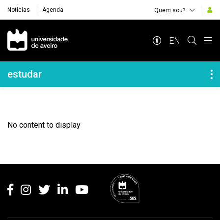
Notícias
Agenda
Quem sou?
Navegação Principal
EN
Navegação Lateral
estudar
No content to display
Rodapé