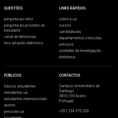
QUESTÕES
LINKS RÁPIDOS
pergunta ao reitor
sobre a ua
pergunta ao provedor do
cursos
estudante
candidaturas
canal de denúncias
departamentos e escolas
livro amarelo eletrónico
serviços
unidades de investigação
biblioteca
PÚBLICOS
CONTACTOS
Campus Universitário de
futuros estudantes
Santiago
estudantes ua
3810-193 Aveiro
estudantes internacionais
Portugal
alumni
+351 234 370 200
pessoas ua
sociedade