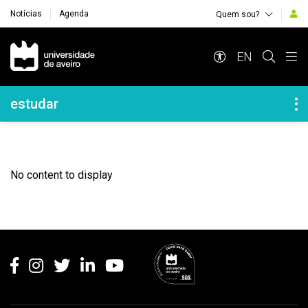
Notícias
Agenda
Quem sou?
Navegação Principal
EN
Navegação Lateral
estudar
No content to display
Rodapé