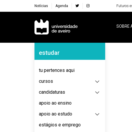
Notícias
Agenda
Futuros e
Navegação Principal
SOBRE 
Navegação Lateral
estudar
No content to display
tu pertences aqui
cursos
candidaturas
apoio ao ensino
apoio ao estudo
estágios e emprego