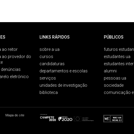
ES
LINKS RÁPIDOS
PÚBLICOS
 ao reitor
sobre a ua
futuros estudan
a ao provedor do
cursos
estudantes ua
te
candidaturas
estudantes inte
e denúncias
departamentos e escolas
alumni
arelo eletrónico
serviços
pessoas ua
unidades de investigação
sociedade
biblioteca
comunicação e
Mapa do site