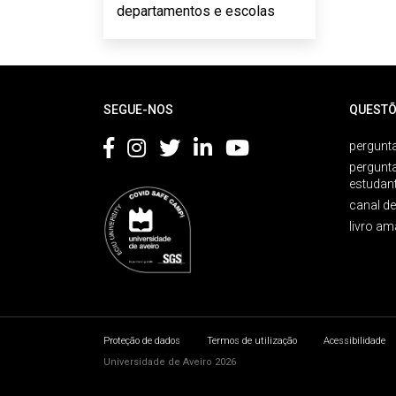
departamentos e escolas
Rodapé
SEGUE-NOS
QUESTÕ
pergunta
pergunt
estudan
canal d
livro am
Proteção de dados
Termos de utilização
Acessibilidade
Universidade de Aveiro 2026