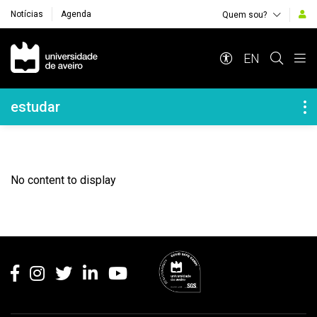
Notícias
Agenda
Quem sou?
Navegação Principal
EN
Navegação Lateral
estudar
No content to display
Rodapé