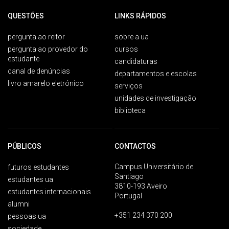
QUESTÕES
LINKS RÁPIDOS
pergunta ao reitor
sobre a ua
pergunta ao provedor do
cursos
estudante
candidaturas
canal de denúncias
departamentos e escolas
livro amarelo eletrónico
serviços
unidades de investigação
biblioteca
PÚBLICOS
CONTACTOS
Campus Universitário de
futuros estudantes
Santiago
estudantes ua
3810-193 Aveiro
estudantes internacionais
Portugal
alumni
+351 234 370 200
pessoas ua
sociedade