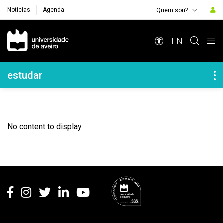
Notícias
Agenda
Quem sou?
Navegação Principal
EN
Navegação Lateral
estudar
No content to display
Rodapé