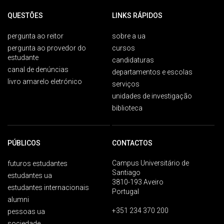
QUESTÕES
LINKS RÁPIDOS
pergunta ao reitor
sobre a ua
pergunta ao provedor do
cursos
estudante
candidaturas
canal de denúncias
departamentos e escolas
livro amarelo eletrónico
serviços
unidades de investigação
biblioteca
PÚBLICOS
CONTACTOS
Campus Universitário de
futuros estudantes
Santiago
estudantes ua
3810-193 Aveiro
estudantes internacionais
Portugal
alumni
+351 234 370 200
pessoas ua
sociedade