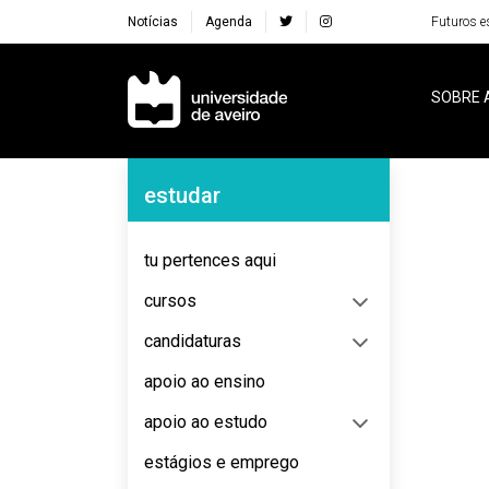
Notícias
Agenda
Futuros e
Navegação Principal
SOBRE 
Navegação Lateral
estudar
No content to display
tu pertences aqui
cursos
candidaturas
apoio ao ensino
apoio ao estudo
estágios e emprego