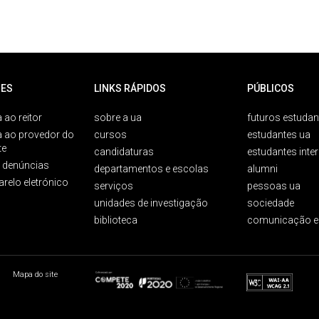
ES
LINKS RÁPIDOS
PÚBLICOS
 ao reitor
sobre a ua
futuros estudan
a ao provedor do
cursos
estudantes ua
te
candidaturas
estudantes inte
e denúncias
departamentos e escolas
alumni
arelo eletrónico
serviços
pessoas ua
unidades de investigação
sociedade
biblioteca
comunicação e
Mapa do site