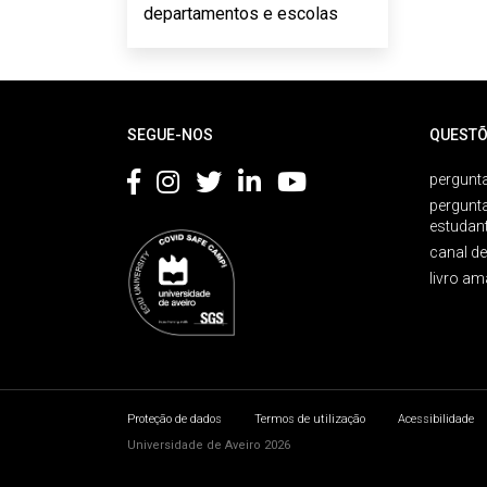
departamentos e escolas
Rodapé
SEGUE-NOS
QUESTÕ
pergunta
pergunt
estudan
canal d
livro am
Proteção de dados
Termos de utilização
Acessibilidade
Universidade de Aveiro 2026