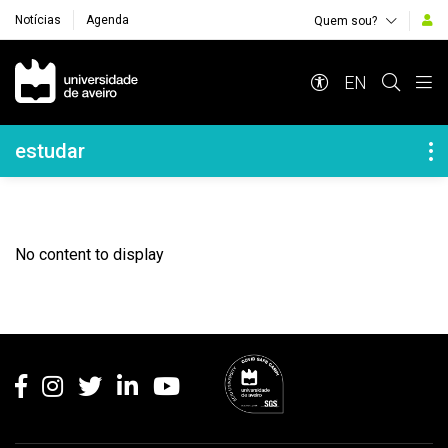
Notícias
Agenda
Quem sou?
Navegação Principal
EN
Navegação Lateral
estudar
No content to display
Rodapé