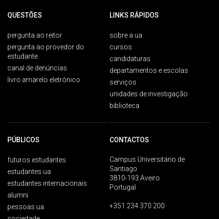
QUESTÕES
LINKS RÁPIDOS
pergunta ao reitor
sobre a ua
pergunta ao provedor do
cursos
estudante
candidaturas
canal de denúncias
departamentos e escolas
livro amarelo eletrónico
serviços
unidades de investigação
biblioteca
PÚBLICOS
CONTACTOS
Campus Universitário de
futuros estudantes
Santiago
estudantes ua
3810-193 Aveiro
estudantes internacionais
Portugal
alumni
+351 234 370 200
pessoas ua
sociedade