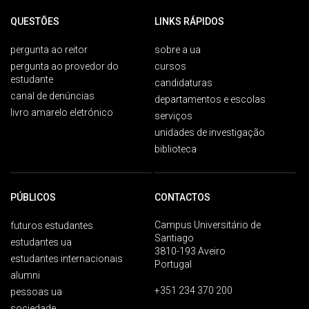
QUESTÕES
LINKS RÁPIDOS
pergunta ao reitor
sobre a ua
pergunta ao provedor do
cursos
estudante
candidaturas
canal de denúncias
departamentos e escolas
livro amarelo eletrónico
serviços
unidades de investigação
biblioteca
PÚBLICOS
CONTACTOS
Campus Universitário de
futuros estudantes
Santiago
estudantes ua
3810-193 Aveiro
estudantes internacionais
Portugal
alumni
+351 234 370 200
pessoas ua
sociedade