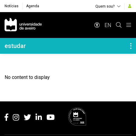
Notícias
Agenda
Quem sou?
Navegação Principal
EN
Navegação Lateral
estudar
No content to display
Rodapé