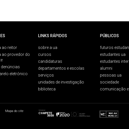
ES
LINKS RÁPIDOS
PÚBLICOS
 ao reitor
sobre a ua
futuros estudan
a ao provedor do
cursos
estudantes ua
te
candidaturas
estudantes inte
e denúncias
departamentos e escolas
alumni
arelo eletrónico
serviços
pessoas ua
unidades de investigação
sociedade
biblioteca
comunicação e
Mapa do site