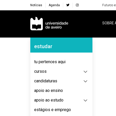
Notícias
Agenda
Futuros e
Navegação Principal
SOBRE 
Navegação Lateral
estudar
No content to display
tu pertences aqui
cursos
candidaturas
apoio ao ensino
apoio ao estudo
estágios e emprego