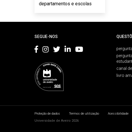
departamentos e escolas
Rodapé
SEGUE-NOS
QUESTÕ
pergunta
pergunt
estudan
canal d
livro am
Proteção de dados
Termos de utilização
Acessibilidade
Universidade de Aveiro 2026