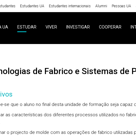
studantes
Estudantes UA
Estudantes internacionais
Alumni
Pessoas UA
A UA
ESTUDAR
VIVER
INVESTIGAR
COOPERAR
IN
cnologias de Fabrico e Sistemas de
ivos
e-se que o aluno no final desta unidade de formação seja capaz d
icar as características dos diferentes processos utilizados no fabr
.
nar o projecto de molde com as operações de fabrico utilizadas p