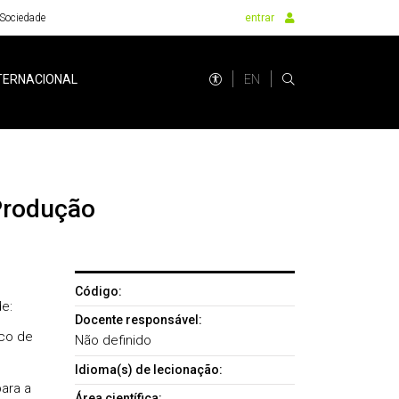
Sociedade
entrar
EN
TERNACIONAL
 Produção
Código:
e:
Docente responsável:
ico de
Não definido
Idioma(s) de lecionação:
ara a
Área científica: