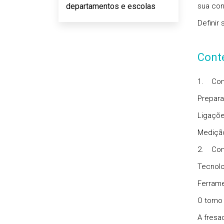
departamentos e escolas
sua con
Definir
Cont
1.
Con
Prepara
Ligaçõ
Medição
2.
Con
Tecnolo
Ferrame
O torno
A fresa