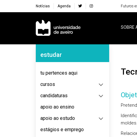
Notícias
Agenda
Futuros e
Navegação Principal
SOBRE 
Navegação Lateral
estudar
Te
tu pertences aqui
cursos
Objet
candidaturas
Pretend
apoio ao ensino
Identif
apoio ao estudo
moldes
estágios e emprego
Relacio