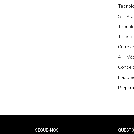
Tecnol
3.
Pro
Tecnolo
Tipos d
Outros 
4.
Máq
Concei
Elabor
Prepara
Rodapé
SEGUE-NOS
QUESTÕ