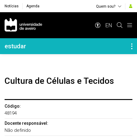
Notícias
Agenda
Quem sou?
Navegação Principal
EN
Navegação Lateral
estudar
Cultura de Células e Tecidos
Código:
48194
Docente responsável:
Não definido