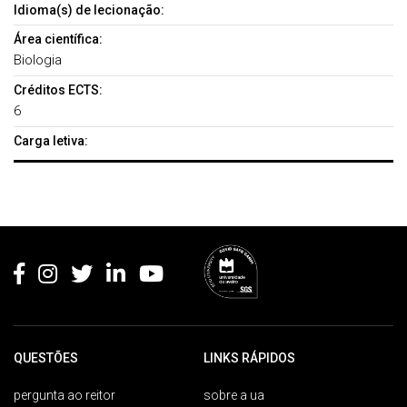
Idioma(s) de lecionação:
Área científica:
Biologia
Créditos ECTS:
6
Carga letiva:
Rodapé
QUESTÕES
LINKS RÁPIDOS
pergunta ao reitor
sobre a ua