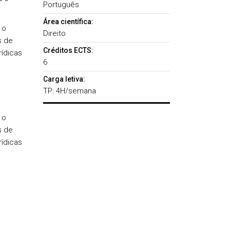
Português
Área científica:
 o
Direito
s de
Créditos ECTS:
rídicas
6
Carga letiva:
TP: 4H/semana
 o
s de
rídicas