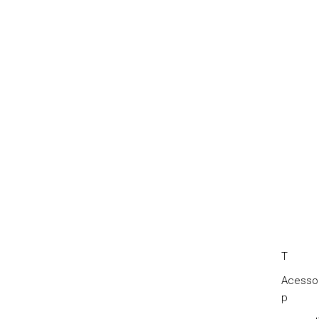
T
Acesso
p