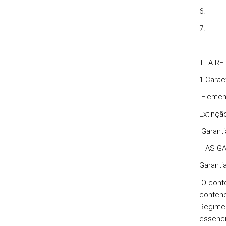
6
7
II - A 
1.
Carac
Element
Extinção
Garanti
AS GAR
Garanti
O conten
contenc
Regime 
essenc