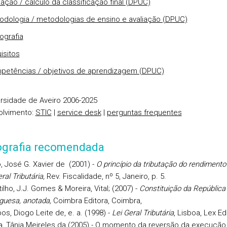
iação / cálculo da classificação final (DPUC)
odologia / metodologias de ensino e avaliação (DPUC)
iografia
isitos
petências / objetivos de aprendizagem (DPUC)
rsidade de Aveiro 2006-2025
olvimento:
STIC
|
service desk
|
perguntas frequentes
iografia recomendada
, José G. Xavier de (2001) -
O princípio da tributação do rendimento 
ral Tributária,
Rev. Fiscalidade, nº 5, Janeiro, p. 5.
ilho, J.J. Gomes & Moreira, Vital; (2007) -
Constituição da República
guesa, anotada,
Coimbra Editora, Coimbra,
s, Diogo Leite de, e. a. (1998) -
Lei Geral Tributária
, Lisboa, Lex Ed
, Tânia Meireles da (2005) - O momento da reversão da execução 