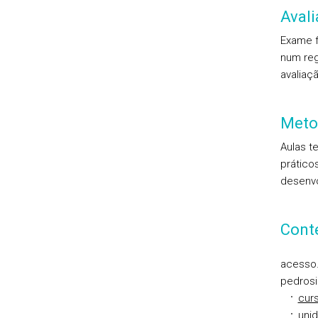
Aval
Exame f
num reg
avaliaç
Meto
Aulas t
prático
desenvo
Cont
acesso.
pedrosi
cur
unid