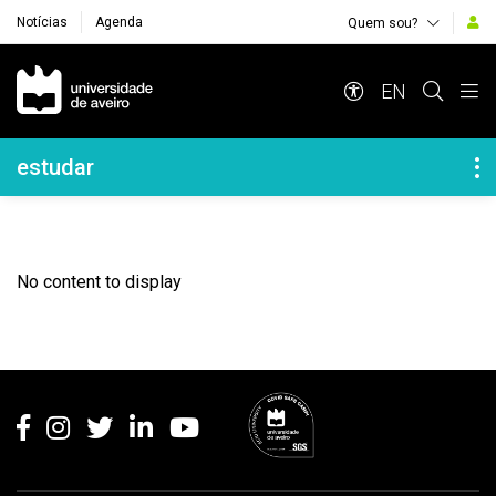
Notícias
Agenda
Quem sou?
Navegação Principal
EN
Navegação Lateral
estudar
No content to display
Rodapé