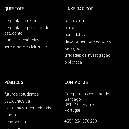
QUESTÕES
LINKS RÁPIDOS
pergunta ao reitor
sobre a ua
pergunta ao provedor do
cursos
estudante
candidaturas
canal de denúncias
departamentos e escolas
livro amarelo eletrónico
serviços
unidades de investigação
biblioteca
PÚBLICOS
CONTACTOS
Campus Universitário de
futuros estudantes
Santiago
estudantes ua
3810-193 Aveiro
estudantes internacionais
Portugal
alumni
+351 234 370 200
pessoas ua
sociedade