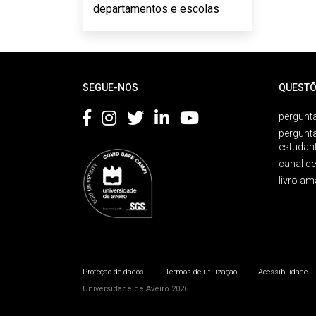
departamentos e escolas
Rodapé
SEGUE-NOS
QUESTÕ
pergunta
pergunt
estudan
canal d
livro am
Proteção de dados
Termos de utilização
Acessibilidade
Universidade de Aveiro 2026