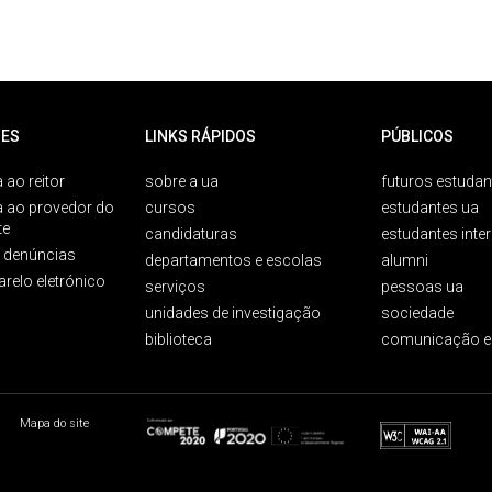
ES
LINKS RÁPIDOS
PÚBLICOS
 ao reitor
sobre a ua
futuros estudan
a ao provedor do
cursos
estudantes ua
te
candidaturas
estudantes inte
e denúncias
departamentos e escolas
alumni
arelo eletrónico
serviços
pessoas ua
unidades de investigação
sociedade
biblioteca
comunicação e
Mapa do site