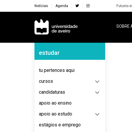
Notícias
Agenda
Futuros e
Navegação Principal
SOBRE 
Navegação Lateral
estudar
No content to display
tu pertences aqui
cursos
candidaturas
apoio ao ensino
apoio ao estudo
estágios e emprego