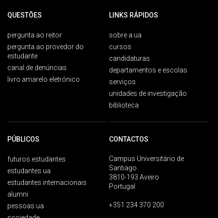
QUESTÕES
LINKS RÁPIDOS
pergunta ao reitor
sobre a ua
pergunta ao provedor do
cursos
estudante
candidaturas
canal de denúncias
departamentos e escolas
livro amarelo eletrónico
serviços
unidades de investigação
biblioteca
PÚBLICOS
CONTACTOS
Campus Universitário de
futuros estudantes
Santiago
estudantes ua
3810-193 Aveiro
estudantes internacionais
Portugal
alumni
+351 234 370 200
pessoas ua
sociedade