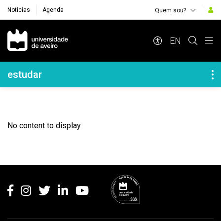
Notícias
Agenda
Quem sou?
Navegação Principal
EN
Navegação Lateral
estudar
No content to display
Rodapé