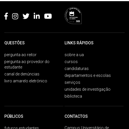
Rodapé
QUESTÕES
LINKS RÁPIDOS
pergunta ao reitor
sobre a ua
pergunta ao provedor do
cursos
estudante
candidaturas
canal de denúncias
departamentos e escolas
livro amarelo eletrónico
serviços
unidades de investigação
biblioteca
PÚBLICOS
CONTACTOS
Campus Universitário de
futuros estudantes