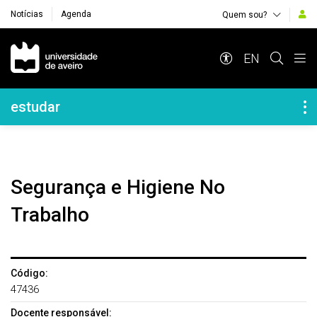
Notícias
Agenda
Quem sou?
Navegação Principal
EN
Navegação Lateral
estudar
Segurança e Higiene No
Trabalho
Código:
47436
Docente responsável: