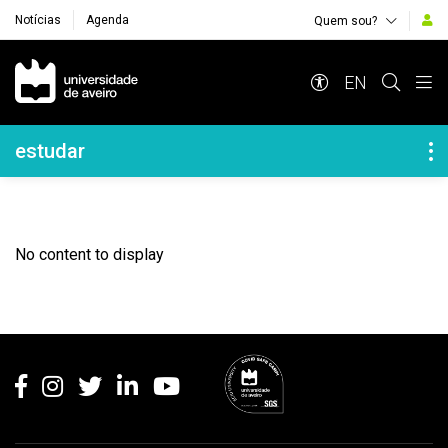
Notícias
Agenda
Quem sou?
Navegação Principal
EN
Navegação Lateral
estudar
No content to display
Rodapé