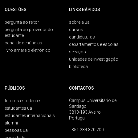
QUESTÕES
LINKS RÁPIDOS
pergunta ao reitor
sobre a ua
pergunta ao provedor do
cursos
estudante
candidaturas
canal de denúncias
departamentos e escolas
livro amarelo eletrónico
serviços
unidades de investigação
biblioteca
PÚBLICOS
CONTACTOS
Campus Universitário de
futuros estudantes
Santiago
estudantes ua
3810-193 Aveiro
estudantes internacionais
Portugal
alumni
+351 234 370 200
pessoas ua
sociedade