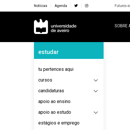
Notícias
Agenda
Futuros e
Navegação Principal
SOBRE 
Navegação Lateral
estudar
No content to display
tu pertences aqui
cursos
candidaturas
apoio ao ensino
apoio ao estudo
estágios e emprego