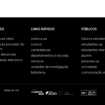
ES
LINKS RÁPIDOS
PÚBLICOS
 ao reitor
sobre a ua
futuros estudan
a ao provedor do
cursos
estudantes ua
te
candidaturas
estudantes inte
e denúncias
departamentos e escolas
alumni
arelo eletrónico
serviços
pessoas ua
unidades de investigação
sociedade
biblioteca
comunicação e
Mapa do site