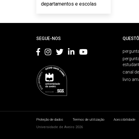
departamentos e escolas
Rodapé
SEGUE-NOS
QUESTÕ
pergunta
pergunt
estudan
canal d
livro am
Proteção de dados
Termos de utilização
Acessibilidade
Universidade de Aveiro 2026