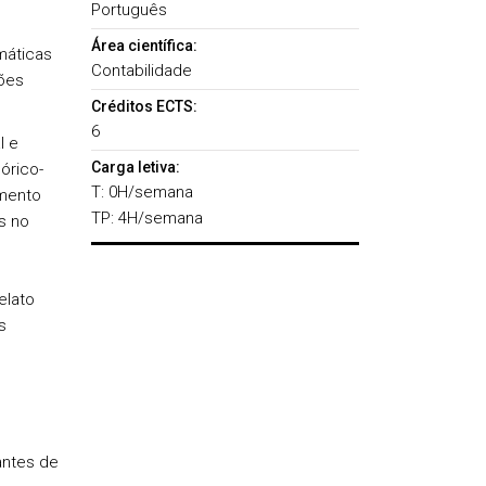
Português
Área científica:
máticas
Contabilidade
ões
Créditos ECTS:
6
l e
Carga letiva:
órico-
T: 0H/semana
amento
TP: 4H/semana
s no
elato
s
antes de