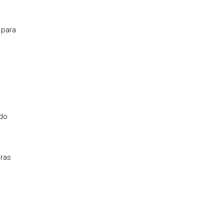
 para
 do
iras