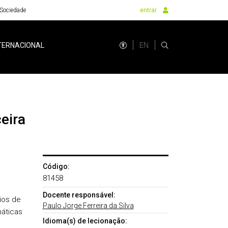
Sociedade
entrar
EN
TERNACIONAL
eira
Código:
81458
Docente responsável:
ios de
Paulo Jorge Ferreira da Silva
máticas
Idioma(s) de lecionação: