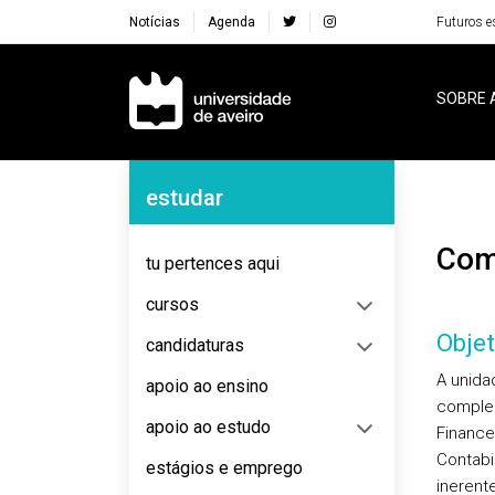
Notícias
Agenda
Futuros e
Navegação Principal
SOBRE 
Navegação Lateral
estudar
Co
tu pertences aqui
cursos
Objet
candidaturas
A unida
apoio ao ensino
complem
apoio ao estudo
Finance
Contabi
estágios e emprego
inerent