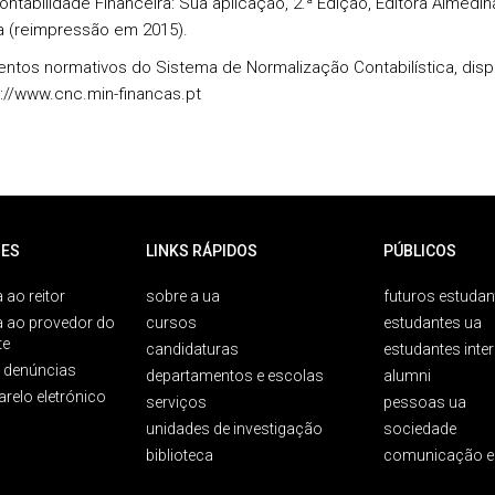
ontabilidade Financeira: Sua aplicação, 2.ª Edição, Editora Almedin
 (reimpressão em 2015).
entos normativos do Sistema de Normalização Contabilística, disp
://www.cnc.min-financas.pt
ES
LINKS RÁPIDOS
PÚBLICOS
 ao reitor
sobre a ua
futuros estudan
a ao provedor do
cursos
estudantes ua
te
candidaturas
estudantes inte
e denúncias
departamentos e escolas
alumni
arelo eletrónico
serviços
pessoas ua
unidades de investigação
sociedade
biblioteca
comunicação e