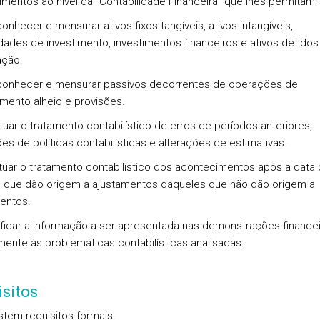
mentos ao nível da “Contabilidade Financeira” que lhes permitam:
nhecer e mensurar ativos fixos tangíveis, ativos intangíveis,
dades de investimento, investimentos financeiros e ativos detidos
ação.
onhecer e mensurar passivos decorrentes de operações de
amento alheio e provisões.
uar o tratamento contabilístico de erros de períodos anteriores,
ões de políticas contabilísticas e alterações de estimativas.
uar o tratamento contabilístico dos acontecimentos após a data
 que dão origem a ajustamentos daqueles que não dão origem a
entos.
tificar a informação a ser apresentada nas demonstrações finance
amente às problemáticas contabilísticas analisadas.
sitos
stem requisitos formais.