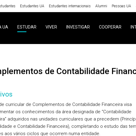
studantes
Estudantes UA
Estudantes internacionais
Alumni
Pessoas UA
A UA
ESTUDAR
VIVER
INVESTIGAR
COOPERAR
IN
mplementos de Contabilidade Financ
ivos
de curricular de Complementos de Contabilidade Financeira visa
entar os conhecimentos da área designada de “Contabilidade
ira” adquiridos nas unidades curriculares que a precedem (Princíp
lidade e Contabilidade Financeira), completando o estudo das te
es aos vários ciclos que ocorrem numa entidade.