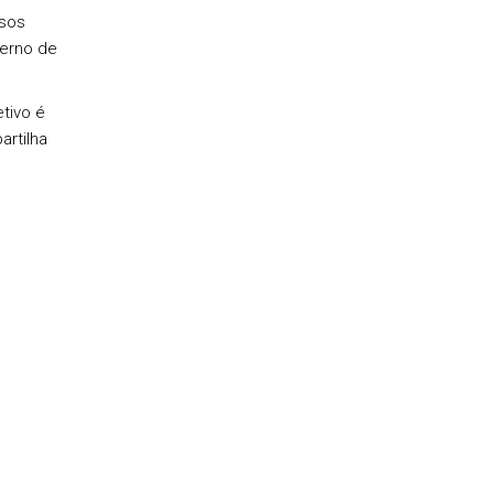
rsos
derno de
tivo é
artilha