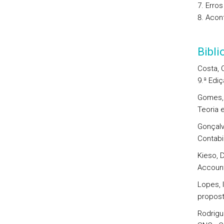
Erros
Acont
Bibl
Costa, C
9.ª Ediç
Gomes, 
Teoria e
Gonçalv
Contabi
Kieso, D
Accounti
Lopes, 
propost
Rodrigu