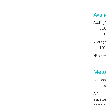
Aval
Avaliaç
50.
50.
Avaliaçã
100
Não ser
Meto
A unida
a metod
Além da
aspetos
partici