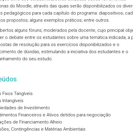
onas do Moodle, através das quais serão disponibilizados os dive
is pedagógicos para cada capítulo do programa: diapositivos; ca
ios propostos; alguns exemplos práticos; entre outros.
bertos alguns fóruns, moderados pela docente, cujo principal obje
r o debate entre os estudantes sobre uma temática indicada, a p
ostas de resolução para os exercícios disponibilizados e o
cimento de dúvidas, estimulando a iniciativa dos estudantes e o
nhamento do seu estudo.
eúdos
s Fixos Tangíveis
s Intangíveis
iedades de Investimento
timentos Financeiros e Ativos detidos para negociação
ções de Financiamento Alheio
sões, Contingências e Matérias Ambientais