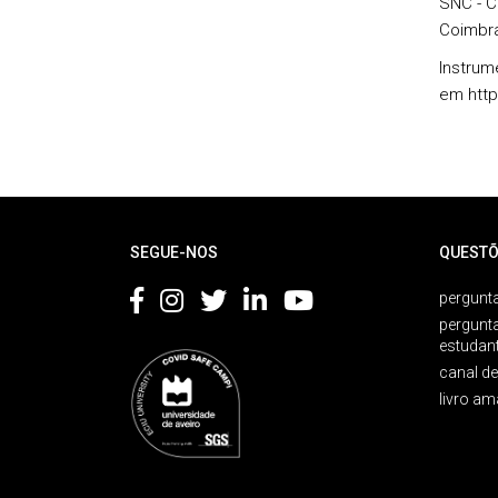
SNC - C
Coimbra
Instrum
em http
Rodapé
SEGUE-NOS
QUESTÕ
pergunta
pergunt
estudan
canal d
livro am