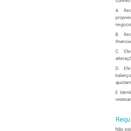
conheci
A. Reco
proprie
negoci
B. Rec
financi
C. Efet
alteraç
D. Efet
balanço
ajustam
E. Iden
relativ
Requi
Não exi