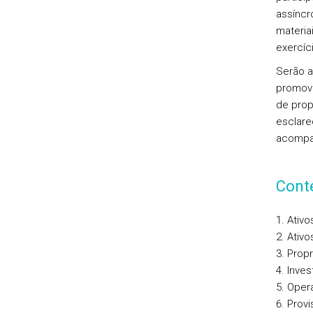
assíncr
materia
exercíc
Serão a
promove
de prop
esclare
acompa
Cont
Ativo
Ativo
Propr
Inves
Opera
Provi