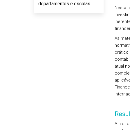
departamentos e escolas
Nesta u
investi
inerent
finance
As maté
normati
prático
contabi
atual n
complem
aplicáv
Finance
Interna
Resu
A u.c. 