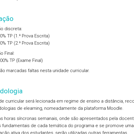
iação
ão discreta
:
00%
TP
(1.ª Prova Escrita)
00%
TP
(2.ª Prova Escrita)
o Final
:
.00%
TP
(Exame Final)
ão marcadas faltas nesta unidade curricular.
dologia
de curricular será lecionada em regime de ensino a distância, rec
ologias de elearning, nomeadamente da plataforma Moodle.
s horas síncronas semanais, onde são apresentados pela docent
 fundamentais de cada temática do programa e se promove uma
pação ativa dos estudantes, serão utilizadas outras ferramentas