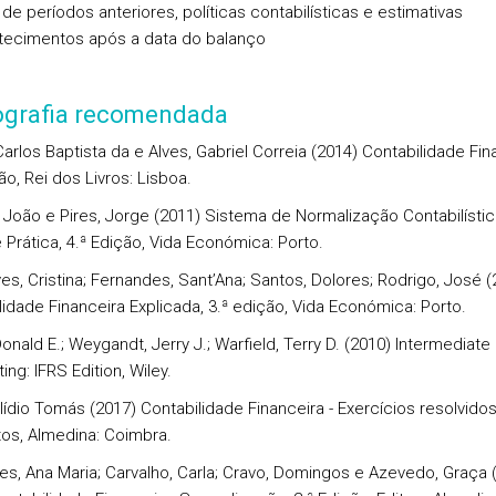
 de períodos anteriores, políticas contabilísticas e estimativas
ecimentos após a data do balanço
iografia recomendada
arlos Baptista da e Alves, Gabriel Correia (2014) Contabilidade Fin
ão, Rei dos Livros: Lisboa.
João e Pires, Jorge (2011) Sistema de Normalização Contabilístic
 Prática, 4.ª Edição, Vida Económica: Porto.
es, Cristina; Fernandes, Sant’Ana; Santos, Dolores; Rodrigo, José (
lidade Financeira Explicada, 3.ª edição, Vida Económica: Porto.
onald E.; Weygandt, Jerry J.; Warfield, Terry D. (2010) Intermediate
ng: IFRS Edition, Wiley.
Ilídio Tomás (2017) Contabilidade Financeira - Exercícios resolvido
os, Almedina: Coimbra.
es, Ana Maria; Carvalho, Carla; Cravo, Domingos e Azevedo, Graça (