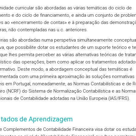
nidade curricular são abordadas as várias temáticas do ciclo de
mento e do ciclo de financiamento, e ainda um conjunto de proble
es ao «encerramento de contas» e à preparação das demonstraç
iras, não contempladas nas u.c. anteriores.
rias são abordadas numa perspetiva simultaneamente conceptua
va, que possibilite dotar os estudantes de um suporte teórico e te
 que lhes permita perceber as várias alternativas teóricas de trat
lístico das operações, bem como aplicar os tratamentos adotado
ormativo. Deste modo, a abordagem conceptual das temáticas é
entada com uma primeira aproximação às soluções normativas
eis em Portugal, nomeadamente, as Normas Contabilísticas e de R
iro (NCRF) do Sistema de Normalização Contabilística e as Norma
cionais de Contabilidade adotadas na União Europeia (IAS/IFRS).
ltados de Aprendizagem
de Complementos de Contabilidade Financeira visa dotar os estud