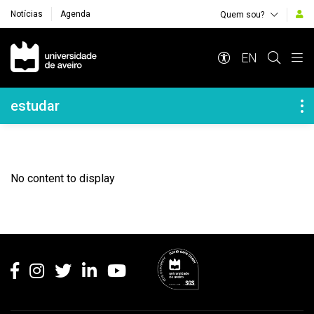
Notícias
Agenda
Quem sou?
Navegação Principal
EN
Navegação Lateral
estudar
No content to display
Rodapé