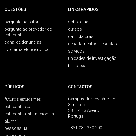
QUESTÕES
LINKS RÁPIDOS
pergunta ao reitor
sobre a ua
pergunta ao provedor do
cursos
estudante
candidaturas
canal de denúncias
departamentos e escolas
livro amarelo eletrónico
serviços
unidades de investigação
biblioteca
PÚBLICOS
CONTACTOS
Campus Universitário de
futuros estudantes
Santiago
estudantes ua
3810-193 Aveiro
estudantes internacionais
Portugal
alumni
+351 234 370 200
pessoas ua
sociedade