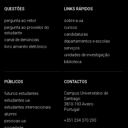
QUESTÕES
LINKS RÁPIDOS
pergunta ao reitor
sobre a ua
pergunta ao provedor do
cursos
estudante
candidaturas
canal de denúncias
departamentos e escolas
livro amarelo eletrónico
serviços
unidades de investigação
biblioteca
PÚBLICOS
CONTACTOS
Campus Universitário de
futuros estudantes
Santiago
estudantes ua
3810-193 Aveiro
estudantes internacionais
Portugal
alumni
+351 234 370 200
pessoas ua
sociedade