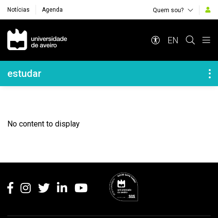
Notícias
Agenda
Quem sou?
Navegação Principal
EN
Navegação Lateral
estudar
No content to display
Rodapé