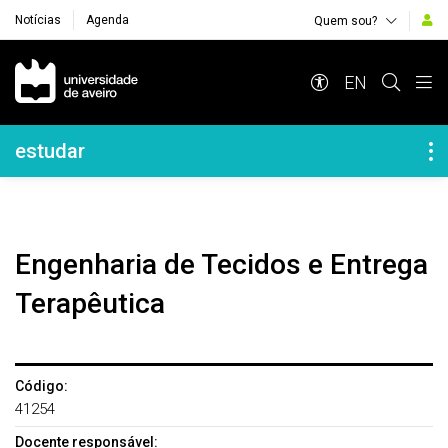
Notícias
Agenda
Quem sou?
Navegação Principal
EN
Navegação Lateral
estudar
Engenharia de Tecidos e Entrega
Terapêutica
Código:
41254
Docente responsável: