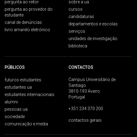
pergunta ao reitor
sobre a ua
pergunta ao provedor do
cursos
estudante
candidaturas
canal de denúncias
departamentos e escolas
livro amarelo eletrónico
serviços
unidades de investigação
biblioteca
PÚBLICOS
CONTACTOS
Campus Universitário de
futuros estudantes
Santiago
estudantes ua
3810-193 Aveiro
estudantes internacionais
Portugal
alumni
+351 234 370 200
pessoas ua
sociedade
contactos gerais
comunicação e media