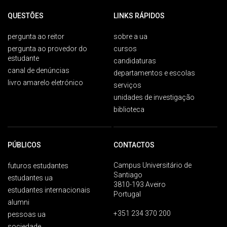
QUESTÕES
LINKS RÁPIDOS
pergunta ao reitor
sobre a ua
pergunta ao provedor do
cursos
estudante
candidaturas
canal de denúncias
departamentos e escolas
livro amarelo eletrónico
serviços
unidades de investigação
biblioteca
PÚBLICOS
CONTACTOS
Campus Universitário de
futuros estudantes
Santiago
estudantes ua
3810-193 Aveiro
estudantes internacionais
Portugal
alumni
+351 234 370 200
pessoas ua
sociedade