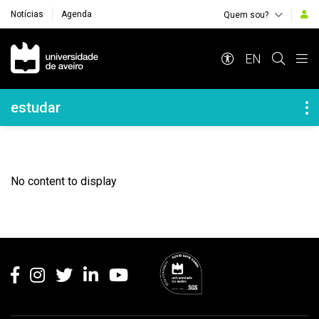
Notícias
Agenda
Quem sou?
Navegação Principal
EN
Navegação Lateral
estudar
No content to display
Rodapé