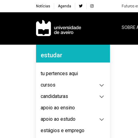
Notícias
Agenda
Futuros e
Navegação Principal
SOBRE 
Navegação Lateral
estudar
No content to display
tu pertences aqui
cursos
candidaturas
apoio ao ensino
apoio ao estudo
estágios e emprego