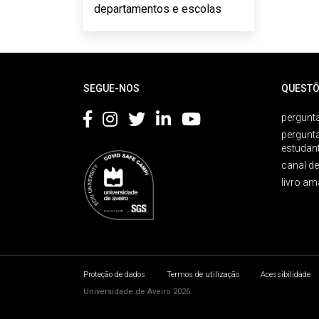
departamentos e escolas
Rodapé
SEGUE-NOS
QUESTÕ
pergunta
pergunt
estudan
canal d
livro am
Proteção de dados
Termos de utilização
Acessibilidade
Universidade de Aveiro 2026