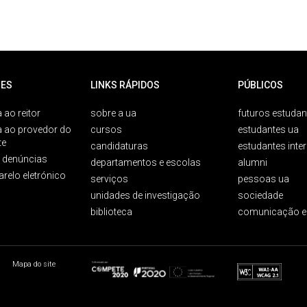
ES
LINKS RÁPIDOS
PÚBLICOS
 ao reitor
sobre a ua
futuros estudan
a ao provedor do
cursos
estudantes ua
te
candidaturas
estudantes inte
e denúncias
departamentos e escolas
alumni
arelo eletrónico
serviços
pessoas ua
unidades de investigação
sociedade
biblioteca
comunicação e
Mapa do site