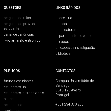
QUESTÕES
LINKS RÁPIDOS
pergunta ao reitor
sobre a ua
pergunta ao provedor do
cursos
estudante
candidaturas
canal de denúncias
departamentos e escolas
livro amarelo eletrónico
serviços
unidades de investigação
biblioteca
PÚBLICOS
CONTACTOS
Campus Universitário de
futuros estudantes
Santiago
estudantes ua
3810-193 Aveiro
estudantes internacionais
Portugal
alumni
+351 234 370 200
pessoas ua
sociedade