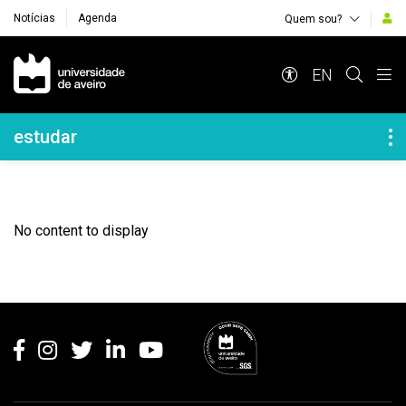
Notícias
Agenda
Quem sou?
Navegação Principal
EN
Navegação Lateral
estudar
No content to display
Rodapé