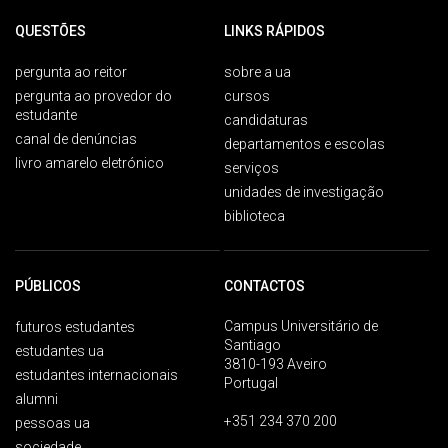
QUESTÕES
LINKS RÁPIDOS
pergunta ao reitor
sobre a ua
pergunta ao provedor do
cursos
estudante
candidaturas
canal de denúncias
departamentos e escolas
livro amarelo eletrónico
serviços
unidades de investigação
biblioteca
PÚBLICOS
CONTACTOS
Campus Universitário de
futuros estudantes
Santiago
estudantes ua
3810-193 Aveiro
estudantes internacionais
Portugal
alumni
+351 234 370 200
pessoas ua
sociedade