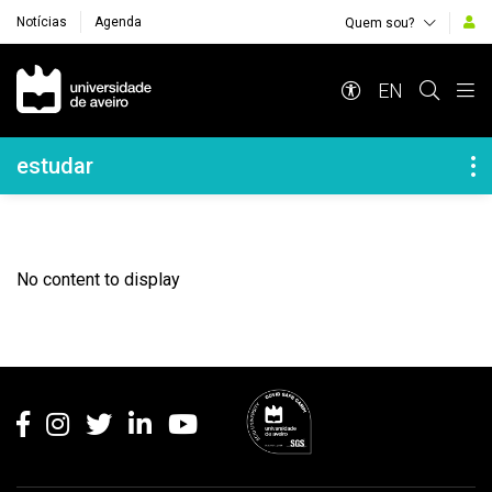
Notícias
Agenda
Quem sou?
Navegação Principal
EN
Navegação Lateral
estudar
No content to display
Rodapé