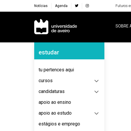
Notícias
Agenda
Futuros e
Navegação Principal
SOBRE 
Navegação Lateral
estudar
No content to display
tu pertences aqui
cursos
candidaturas
apoio ao ensino
apoio ao estudo
estágios e emprego