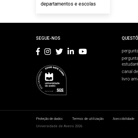
departamentos e escolas
Rodapé
SEGUE-NOS
QUESTÕ
pergunta
pergunt
estudan
canal d
livro am
Proteção de dados
Termos de utilização
Acessibilidade
Universidade de Aveiro 2026