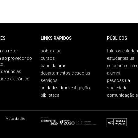
ES
LINKS RÁPIDOS
PÚBLICOS
 ao reitor
sobre a ua
futuros estudan
a ao provedor do
cursos
estudantes ua
te
candidaturas
estudantes inte
e denúncias
departamentos e escolas
alumni
arelo eletrónico
serviços
pessoas ua
unidades de investigação
sociedade
biblioteca
comunicação e
Mapa do site