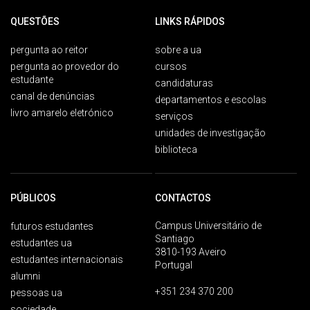
QUESTÕES
LINKS RÁPIDOS
pergunta ao reitor
sobre a ua
pergunta ao provedor do
cursos
estudante
candidaturas
canal de denúncias
departamentos e escolas
livro amarelo eletrónico
serviços
unidades de investigação
biblioteca
PÚBLICOS
CONTACTOS
Campus Universitário de
futuros estudantes
Santiago
estudantes ua
3810-193 Aveiro
estudantes internacionais
Portugal
alumni
+351 234 370 200
pessoas ua
sociedade