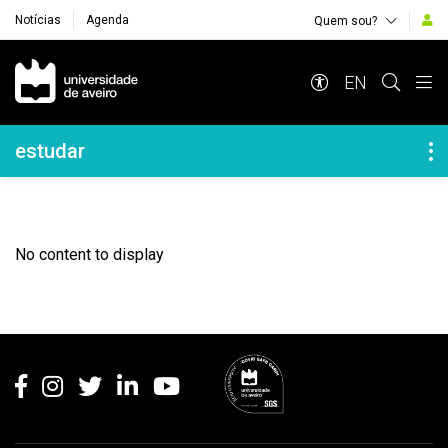
Notícias
Agenda
Quem sou?
Navegação Principal
EN
Navegação Lateral
estudar
No content to display
Rodapé