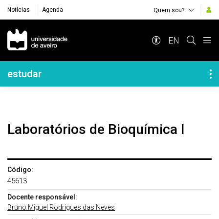
Notícias
Agenda
Quem sou?
Navegação Principal
EN
Navegação Lateral
estudar
Laboratórios de Bioquímica I
Código:
45613
Docente responsável:
Bruno Miguel Rodrigues das Neves