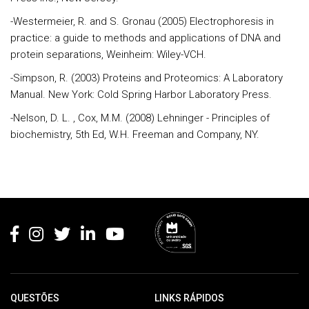
-Westermeier, R. and S. Gronau (2005) Electrophoresis in
practice: a guide to methods and applications of DNA and
protein separations, Weinheim: Wiley-VCH.
-Simpson, R. (2003) Proteins and Proteomics: A Laboratory
Manual. New York: Cold Spring Harbor Laboratory Press.
-Nelson, D. L. , Cox, M.M. (2008) Lehninger - Principles of
biochemistry, 5th Ed, W.H. Freeman and Company, NY.
Rodapé
QUESTÕES
LINKS RÁPIDOS