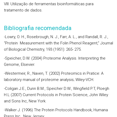
VIII: Utilização de ferramentas bioinformáticas para
tratamento de dados.
Bibliografia recomendada
-Lowry, O. H., Rosebrough, N. J., Farr, A. L., and Randall, R. J.,
“Protein Measurement with the Folin Phenol Reagent,” Journal
of Biological Chemistry, 193 (1951): 265- 275.
-Speicher, D.W. (2004) Proteome Analysis. Interpreting the
Genome, Elsevier.
-Westermeir, R., Naven, T. (2002) Proteomics in Pratice: A
laboratory manual of proteome analysis; Wiley-VCH.
-Coligan J.E., Dunn B.M., Speicher D.W., Wingfield P.T, Ploegh
H.L (2007) Current Protocols in Protein Science, John Wiley
and Sons Inc, New York.
-Walker J. (1996) The Protein Protocols Handbook, Humana
Press Inc., New Jersey.