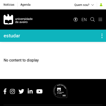
Notícias
Agenda
Quem sou?
Navegação Principal
EN
Navegação Lateral
estudar
No content to display
Rodapé