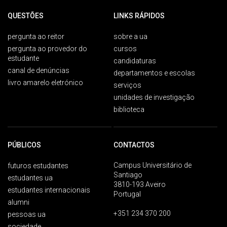
QUESTÕES
LINKS RÁPIDOS
pergunta ao reitor
sobre a ua
pergunta ao provedor do
cursos
estudante
candidaturas
canal de denúncias
departamentos e escolas
livro amarelo eletrónico
serviços
unidades de investigação
biblioteca
PÚBLICOS
CONTACTOS
Campus Universitário de
futuros estudantes
Santiago
estudantes ua
3810-193 Aveiro
estudantes internacionais
Portugal
alumni
+351 234 370 200
pessoas ua
sociedade