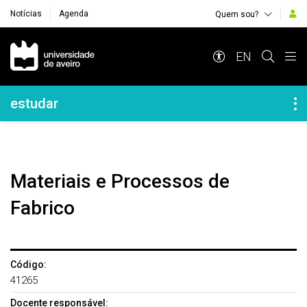
Notícias
Agenda
Quem sou?
Navegação Principal
EN
Navegação Lateral
estudar
Materiais e Processos de
Fabrico
Código:
41265
Docente responsável: