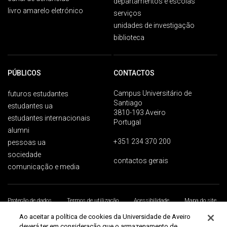
departamentos e escolas
livro amarelo eletrónico
serviços
unidades de investigação
biblioteca
PÚBLICOS
CONTACTOS
Campus Universitário de
futuros estudantes
Santiago
estudantes ua
3810-193 Aveiro
estudantes internacionais
Portugal
alumni
+351 234 370 200
pessoas ua
sociedade
contactos gerais
comunicação e media
Proteção de dados
Termos de utilização
Acessibilidade
Mapa do site
Universidade de Aveiro 2026
Ao aceitar a política de cookies da Universidade de Aveiro
deverá ter em consideração que o armazenamento de