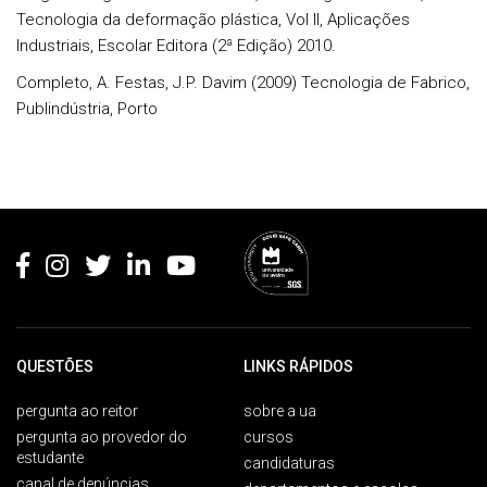
Tecnologia da deformação plástica, Vol II, Aplicações
Industriais, Escolar Editora (2ª Edição) 2010.
Completo, A. Festas, J.P. Davim (2009) Tecnologia de Fabrico,
Publindústria, Porto
Rodapé
QUESTÕES
LINKS RÁPIDOS
pergunta ao reitor
sobre a ua
pergunta ao provedor do
cursos
estudante
candidaturas
canal de denúncias