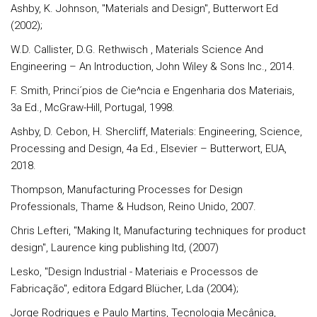
Ashby, K. Johnson, "Materials and Design", Butterwort Ed
(2002);
W.D. Callister, D.G. Rethwisch , Materials Science And
Engineering – An Introduction, John Wiley & Sons Inc., 2014.
F. Smith, Princi´pios de Cie^ncia e Engenharia dos Materiais,
3a Ed., McGraw-Hill, Portugal, 1998.
Ashby, D. Cebon, H. Shercliff, Materials: Engineering, Science,
Processing and Design, 4a Ed., Elsevier – Butterwort, EUA,
2018.
Thompson, Manufacturing Processes for Design
Professionals, Thame & Hudson, Reino Unido, 2007.
Chris Lefteri, "Making It, Manufacturing techniques for product
design", Laurence king publishing ltd, (2007)
Lesko, "Design Industrial - Materiais e Processos de
Fabricação", editora Edgard Blücher, Lda (2004);
Jorge Rodrigues e Paulo Martins, Tecnologia Mecânica,