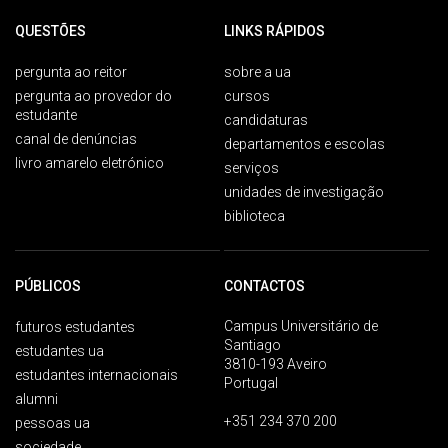
QUESTÕES
LINKS RÁPIDOS
pergunta ao reitor
sobre a ua
pergunta ao provedor do
cursos
estudante
candidaturas
canal de denúncias
departamentos e escolas
livro amarelo eletrónico
serviços
unidades de investigação
biblioteca
PÚBLICOS
CONTACTOS
Campus Universitário de
futuros estudantes
Santiago
estudantes ua
3810-193 Aveiro
estudantes internacionais
Portugal
alumni
+351 234 370 200
pessoas ua
sociedade