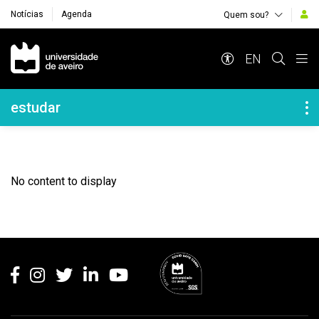
Notícias
Agenda
Quem sou?
Navegação Principal
EN
Navegação Lateral
estudar
No content to display
Rodapé