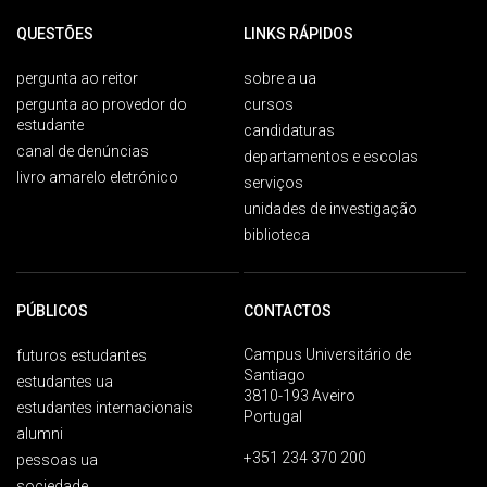
QUESTÕES
LINKS RÁPIDOS
pergunta ao reitor
sobre a ua
pergunta ao provedor do
cursos
estudante
candidaturas
canal de denúncias
departamentos e escolas
livro amarelo eletrónico
serviços
unidades de investigação
biblioteca
PÚBLICOS
CONTACTOS
Campus Universitário de
futuros estudantes
Santiago
estudantes ua
3810-193 Aveiro
estudantes internacionais
Portugal
alumni
+351 234 370 200
pessoas ua
sociedade