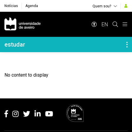
Notícias
Agenda
Quem sou?
Navegação Principal
EN
Navegação Lateral
estudar
No content to display
Rodapé