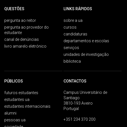
QUESTÕES
LINKS RÁPIDOS
pergunta ao reitor
sobre a ua
pergunta ao provedor do
cursos
estudante
candidaturas
canal de denúncias
departamentos e escolas
livro amarelo eletrónico
serviços
unidades de investigação
biblioteca
PÚBLICOS
CONTACTOS
Campus Universitário de
futuros estudantes
Santiago
estudantes ua
3810-193 Aveiro
estudantes internacionais
Portugal
alumni
+351 234 370 200
pessoas ua
sociedade