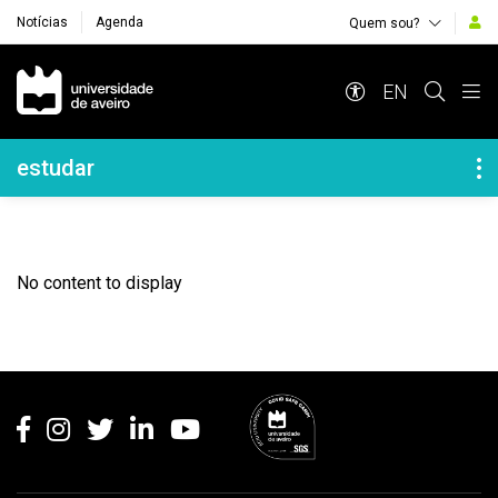
Notícias
Agenda
Quem sou?
Navegação Principal
EN
Navegação Lateral
estudar
No content to display
Rodapé