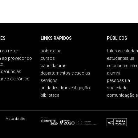
ES
LINKS RÁPIDOS
PÚBLICOS
 ao reitor
sobre a ua
futuros estudan
a ao provedor do
cursos
estudantes ua
te
candidaturas
estudantes inte
e denúncias
departamentos e escolas
alumni
arelo eletrónico
serviços
pessoas ua
unidades de investigação
sociedade
biblioteca
comunicação e
Mapa do site