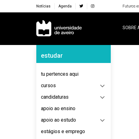
Notícias
Agenda
Futuros e
Navegação Principal
SOBRE 
Navegação Lateral
estudar
No content to display
tu pertences aqui
cursos
candidaturas
apoio ao ensino
apoio ao estudo
estágios e emprego