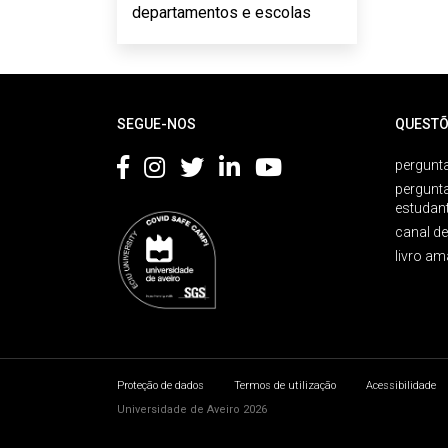
departamentos e escolas
Rodapé
SEGUE-NOS
QUESTÕ
pergunta
pergunt
estudan
canal d
livro am
Proteção de dados
Termos de utilização
Acessibilidade
Universidade de Aveiro 2026