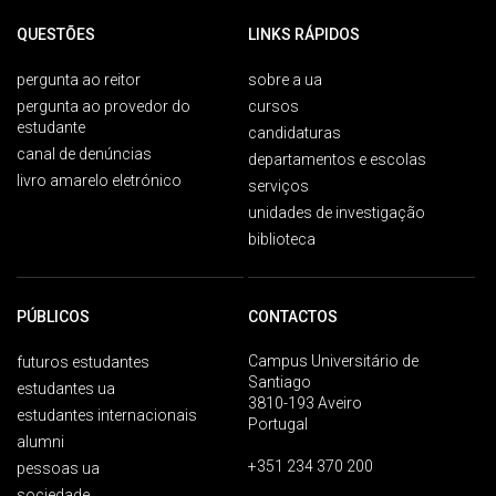
QUESTÕES
LINKS RÁPIDOS
pergunta ao reitor
sobre a ua
pergunta ao provedor do
cursos
estudante
candidaturas
canal de denúncias
departamentos e escolas
livro amarelo eletrónico
serviços
unidades de investigação
biblioteca
PÚBLICOS
CONTACTOS
Campus Universitário de
futuros estudantes
Santiago
estudantes ua
3810-193 Aveiro
estudantes internacionais
Portugal
alumni
+351 234 370 200
pessoas ua
sociedade