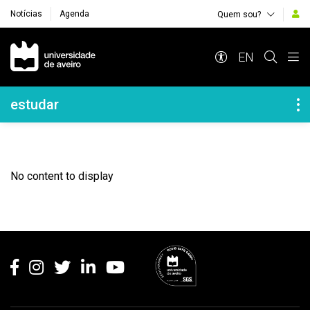
Notícias
Agenda
Quem sou?
Navegação Principal
EN
Navegação Lateral
estudar
No content to display
Rodapé