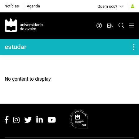
Notícias
Agenda
Quem sou?
Navegação Principal
EN
Navegação Lateral
estudar
No content to display
Rodapé