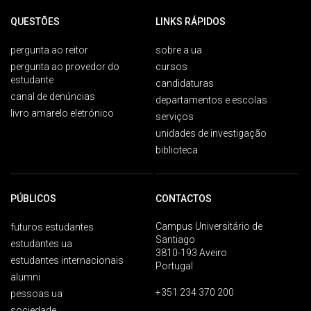
QUESTÕES
LINKS RÁPIDOS
pergunta ao reitor
sobre a ua
pergunta ao provedor do
cursos
estudante
candidaturas
canal de denúncias
departamentos e escolas
livro amarelo eletrónico
serviços
unidades de investigação
biblioteca
PÚBLICOS
CONTACTOS
Campus Universitário de
futuros estudantes
Santiago
estudantes ua
3810-193 Aveiro
estudantes internacionais
Portugal
alumni
+351 234 370 200
pessoas ua
sociedade