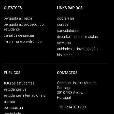
QUESTÕES
LINKS RÁPIDOS
pergunta ao reitor
sobre a ua
pergunta ao provedor do
cursos
estudante
candidaturas
canal de denúncias
departamentos e escolas
livro amarelo eletrónico
serviços
unidades de investigação
biblioteca
PÚBLICOS
CONTACTOS
Campus Universitário de
futuros estudantes
Santiago
estudantes ua
3810-193 Aveiro
estudantes internacionais
Portugal
alumni
+351 234 370 200
pessoas ua
sociedade