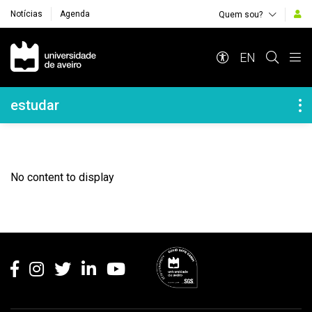
Notícias
Agenda
Quem sou?
Navegação Principal
EN
Navegação Lateral
estudar
No content to display
Rodapé