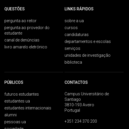
QUESTÕES
LINKS RÁPIDOS
pergunta ao reitor
sobre a ua
pergunta ao provedor do
cursos
estudante
candidaturas
canal de denúncias
departamentos e escolas
livro amarelo eletrónico
serviços
unidades de investigação
biblioteca
PÚBLICOS
CONTACTOS
Campus Universitário de
futuros estudantes
Santiago
estudantes ua
3810-193 Aveiro
estudantes internacionais
Portugal
alumni
+351 234 370 200
pessoas ua
sociedade