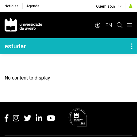
Notícias
Agenda
Quem sou?
Navegação Principal
EN
Navegação Lateral
estudar
No content to display
Rodapé