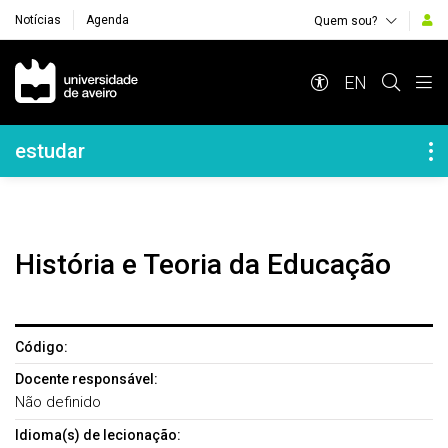
Notícias
Agenda
Quem sou?
Navegação Principal
EN
Navegação Lateral
estudar
História e Teoria da Educação
Código:
Docente responsável:
Não definido
Idioma(s) de lecionação: