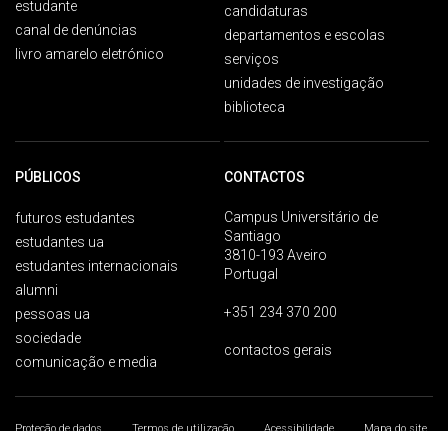
estudante
candidaturas
canal de denúncias
departamentos e escolas
livro amarelo eletrónico
serviços
unidades de investigação
biblioteca
PÚBLICOS
CONTACTOS
Campus Universitário de
futuros estudantes
Santiago
estudantes ua
3810-193 Aveiro
estudantes internacionais
Portugal
alumni
+351 234 370 200
pessoas ua
sociedade
contactos gerais
comunicação e media
Proteção de dados
Termos de utilização
Acessibilidade
Mapa do site