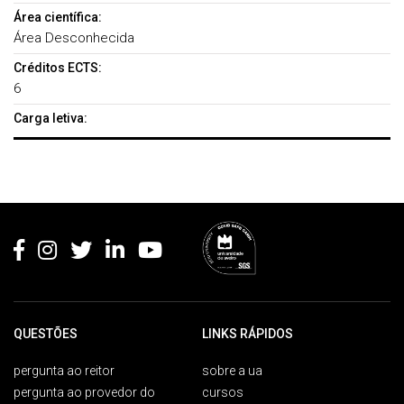
Área científica:
Área Desconhecida
Créditos ECTS:
6
Carga letiva:
Rodapé
QUESTÕES
LINKS RÁPIDOS
pergunta ao reitor
sobre a ua
pergunta ao provedor do
cursos