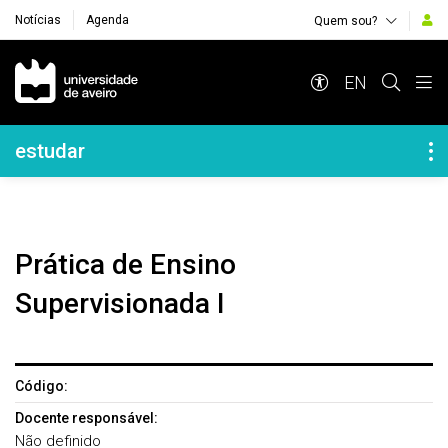
Notícias
Agenda
Quem sou?
Navegação Principal
EN
Navegação Lateral
estudar
Prática de Ensino
Supervisionada I
Código:
Docente responsável:
Não definido