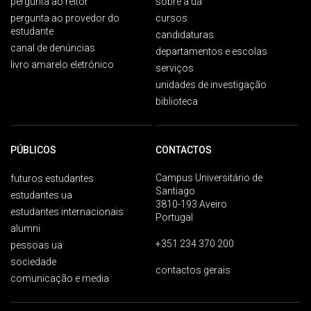
pergunta ao reitor
sobre a ua
pergunta ao provedor do
cursos
estudante
candidaturas
canal de denúncias
departamentos e escolas
livro amarelo eletrónico
serviços
unidades de investigação
biblioteca
PÚBLICOS
CONTACTOS
Campus Universitário de
futuros estudantes
Santiago
estudantes ua
3810-193 Aveiro
estudantes internacionais
Portugal
alumni
+351 234 370 200
pessoas ua
sociedade
contactos gerais
comunicação e media