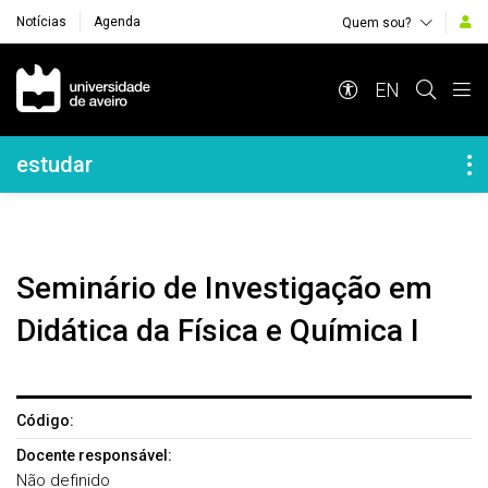
Notícias
Agenda
Quem sou?
Navegação Principal
EN
Navegação Lateral
estudar
Seminário de Investigação em
Didática da Física e Química I
Código:
Docente responsável:
Não definido