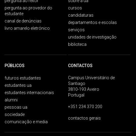
pergunta ao reitor
sobre a ua
pergunta ao provedor do
cursos
estudante
candidaturas
canal de denúncias
departamentos e escolas
livro amarelo eletrónico
serviços
unidades de investigação
biblioteca
PÚBLICOS
CONTACTOS
Campus Universitário de
futuros estudantes
Santiago
estudantes ua
3810-193 Aveiro
estudantes internacionais
Portugal
alumni
+351 234 370 200
pessoas ua
sociedade
contactos gerais
comunicação e media