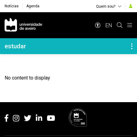
Notícias
Agenda
Quem sou?
Navegação Principal
EN
Navegação Lateral
estudar
No content to display
Rodapé