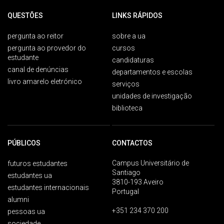
QUESTÕES
LINKS RÁPIDOS
pergunta ao reitor
sobre a ua
pergunta ao provedor do
cursos
estudante
candidaturas
canal de denúncias
departamentos e escolas
livro amarelo eletrónico
serviços
unidades de investigação
biblioteca
PÚBLICOS
CONTACTOS
Campus Universitário de
futuros estudantes
Santiago
estudantes ua
3810-193 Aveiro
estudantes internacionais
Portugal
alumni
+351 234 370 200
pessoas ua
sociedade