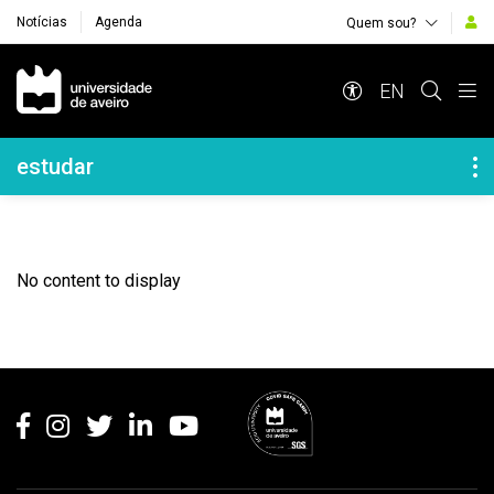
Notícias
Agenda
Quem sou?
Navegação Principal
EN
Navegação Lateral
estudar
No content to display
Rodapé