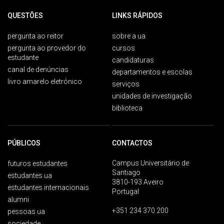
QUESTÕES
LINKS RÁPIDOS
pergunta ao reitor
sobre a ua
pergunta ao provedor do
cursos
estudante
candidaturas
canal de denúncias
departamentos e escolas
livro amarelo eletrónico
serviços
unidades de investigação
biblioteca
PÚBLICOS
CONTACTOS
Campus Universitário de
futuros estudantes
Santiago
estudantes ua
3810-193 Aveiro
estudantes internacionais
Portugal
alumni
+351 234 370 200
pessoas ua
sociedade