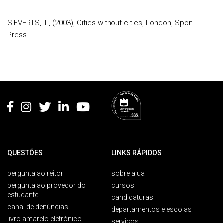
SIEVERTS, T., (2003), Cities without cities, London, Spon
Press.
Rodapé
QUESTÕES
LINKS RÁPIDOS
pergunta ao reitor
sobre a ua
pergunta ao provedor do
cursos
estudante
candidaturas
canal de denúncias
departamentos e escolas
livro amarelo eletrónico
serviços