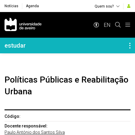
Notícias
Agenda
Quem sou?
Navegação Principal
EN
Navegação Lateral
estudar
Políticas Públicas e Reabilitação
Urbana
Código:
Docente responsável:
Paulo António dos Santos Silva