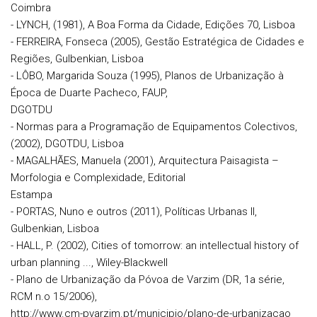
Coimbra
- LYNCH, (1981), A Boa Forma da Cidade, Edições 70, Lisboa
- FERREIRA, Fonseca (2005), Gestão Estratégica de Cidades e
Regiões, Gulbenkian, Lisboa
- LÔBO, Margarida Souza (1995), Planos de Urbanização à
Época de Duarte Pacheco, FAUP,
DGOTDU
- Normas para a Programação de Equipamentos Colectivos,
(2002), DGOTDU, Lisboa
- MAGALHÃES, Manuela (2001), Arquitectura Paisagista –
Morfologia e Complexidade, Editorial
Estampa
- PORTAS, Nuno e outros (2011), Políticas Urbanas II,
Gulbenkian, Lisboa
- HALL, P. (2002), Cities of tomorrow: an intellectual history of
urban planning ..., Wiley-Blackwell
- Plano de Urbanização da Póvoa de Varzim (DR, 1a série,
RCM n.o 15/2006),
http://www.cm-pvarzim.pt/municipio/plano-de-urbanizacao