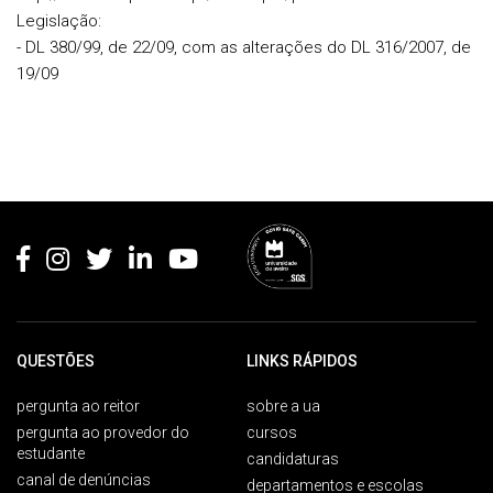
Legislação:
- DL 380/99, de 22/09, com as alterações do DL 316/2007, de
19/09
Rodapé
QUESTÕES
LINKS RÁPIDOS
pergunta ao reitor
sobre a ua
pergunta ao provedor do
cursos
estudante
candidaturas
canal de denúncias
departamentos e escolas