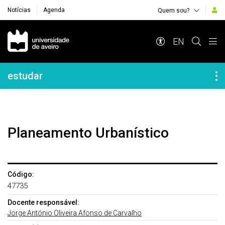
Notícias
Agenda
Quem sou?
Navegação Principal
EN
Navegação Lateral
estudar
Planeamento Urbanístico
Código:
47735
Docente responsável:
Jorge António Oliveira Afonso de Carvalho