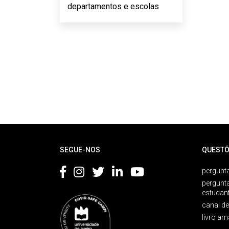
departamentos e escolas
Rodapé
SEGUE-NOS
QUESTÕ
pergunta
pergunt
estudan
canal d
livro am