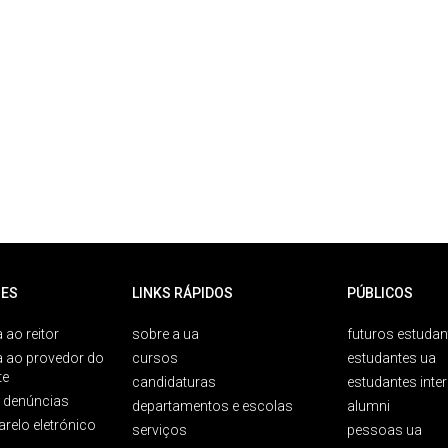
ES
LINKS RÁPIDOS
PÚBLICOS
 ao reitor
sobre a ua
futuros estudan
a ao provedor do
cursos
estudantes ua
te
candidaturas
estudantes inte
e denúncias
departamentos e escolas
alumni
arelo eletrónico
serviços
pessoas ua