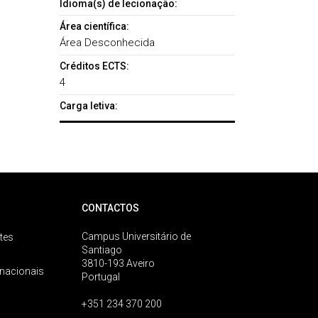
Idioma(s) de lecionação:
Área científica:
Área Desconhecida
Créditos ECTS:
4
Carga letiva:
CONTACTOS
Campus Universitário de
tes
Santiago
3810-193 Aveiro
rnacionais
Portugal
+351 234 370 200