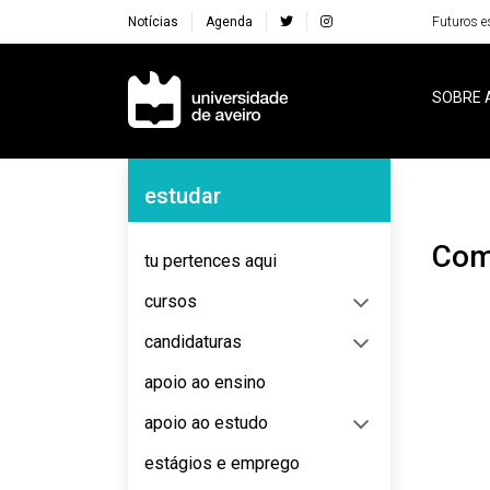
Notícias
Agenda
Futuros e
Navegação Principal
SOBRE 
Navegação Lateral
estudar
Co
tu pertences aqui
cursos
candidaturas
apoio ao ensino
apoio ao estudo
estágios e emprego