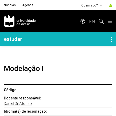
Notícias
Agenda
Quem sou?
Navegação Principal
EN
Navegação Lateral
estudar
Modelação I
Código:
Docente responsável:
Daniel Gil Afonso
Idioma(s) de lecionação: