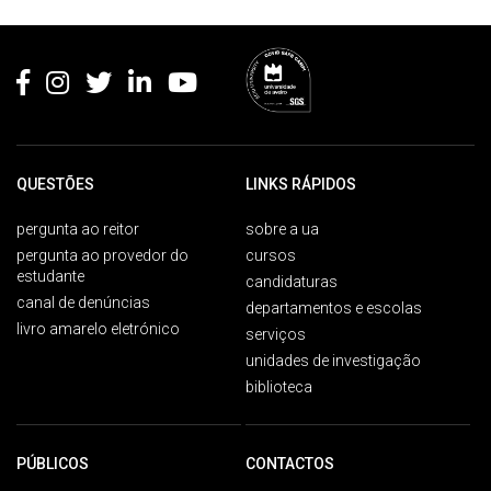
Rodapé
QUESTÕES
LINKS RÁPIDOS
pergunta ao reitor
sobre a ua
pergunta ao provedor do
cursos
estudante
candidaturas
canal de denúncias
departamentos e escolas
livro amarelo eletrónico
serviços
unidades de investigação
biblioteca
PÚBLICOS
CONTACTOS