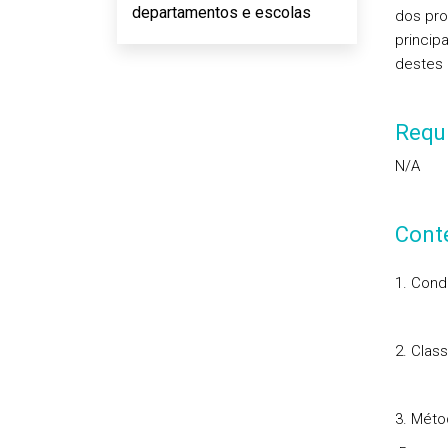
departamentos e escolas
dos pro
princip
destes 
Requi
N/A
Cont
1. Cond
2. Clas
3. Méto