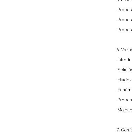
-Proces
-Proces
-Proces
6. Vaza
-Introd
-Solidi
-Fluidez
-Fenóme
-Proces
-Molda
7. Conf