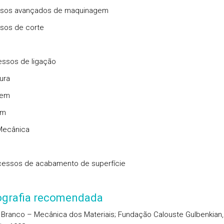
ssos avançados de maquinagem
sos de corte
essos de ligação
ura
gem
em
Mecânica
cessos de acabamento de superfície
iografia recomendada
. Branco – Mecânica dos Materiais; Fundação Calouste Gulbenkian,