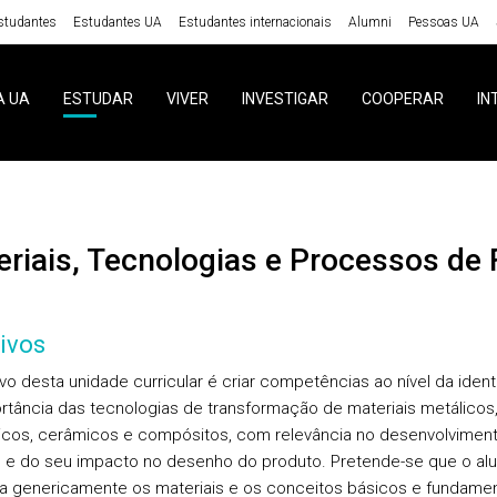
studantes
Estudantes UA
Estudantes internacionais
Alumni
Pessoas UA
A UA
ESTUDAR
VIVER
INVESTIGAR
COOPERAR
IN
teriais, Tecnologias e Processos de 
ivos
ivo desta unidade curricular é criar competências ao nível da ident
rtância das tecnologias de transformação de materiais metálicos
icos, cerâmicos e compósitos, com relevância no desenvolvimen
 e do seu impacto no desenho do produto. Pretende-se que o al
 genericamente os materiais e os conceitos básicos e fundamen