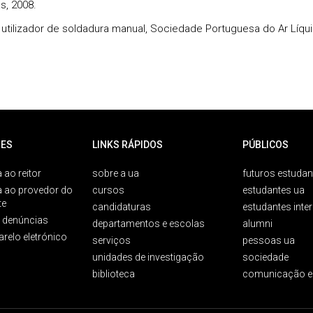
s, 2008.
 utilizador de soldadura manual, Sociedade Portuguesa do Ar Líqui
ES
LINKS RÁPIDOS
PÚBLICOS
 ao reitor
sobre a ua
futuros estudan
a ao provedor do
cursos
estudantes ua
te
candidaturas
estudantes inte
e denúncias
departamentos e escolas
alumni
arelo eletrónico
serviços
pessoas ua
unidades de investigação
sociedade
biblioteca
comunicação e