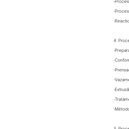
-Proces
-Proces
-Reacti
4. Pro
-Prepar
-Confo
-Prens
-Vazam
-Extrus
-Tratam
-Método
5. Proc