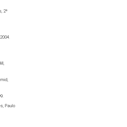
, 2ª
 2004.
ll,
hmid,
9.
s, Paulo