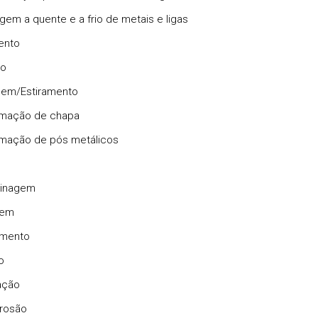
gem a quente e a frio de metais e ligas
ento
ão
agem/Estiramento
rmação de chapa
mação de pós metálicos
uinagem
gem
amento
o
cação
erosão