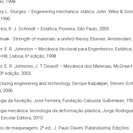
ão, 1998.
ley, L. Sturges – Engineering mechanics: statics; John Wiley & Sons
 1996.
resi, R. J. Schmidt – Estática; Pioneira, São Paulo, 2003.
tnaik - Strength of materials: a unified theory; Elsevier, Amsterdam,
er; E. R. Johnston – Mecânica Vectorial para Engenheiros: Estática;
ill, Lisboa, 6ª edição, 1998.
er; E. R. Johnston; J. T. Dewolf – Mecânica dos Materiais; McGraw-Hi
3ª edição, 2003.
turing engineering and technology, Serope Kalpakjian, Steven Sc
, 2006.
gia da fundição, José Ferreira, Fundação Calouste Gulbenkian, 199
gia mecânica: tecnologia da deformação plástica, Jorge Rodrigue
 Escolar Editora, 2010.
ios de maquinagem, 2ª ed., J. Paulo Davim, Publindústria, Edições