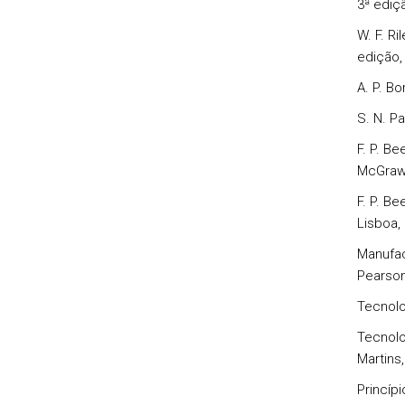
3ª ediç
W. F. Ri
edição,
A. P. Bo
S. N. Pa
F. P. Be
McGraw-H
F. P. Be
Lisboa, 
Manufac
Pearson
Tecnolo
Tecnolo
Martins,
Princíp