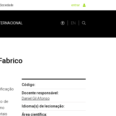
Sociedade
entrar
EN
TERNACIONAL
Fabrico
Código:
ificação
Docente responsável:
,
Daniel Gil Afonso
to de
Idioma(s) de lecionação:
uno
tais
Área científica: