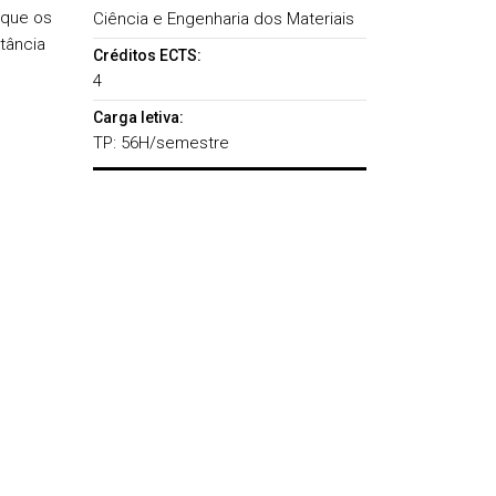
ique os
Ciência e Engenharia dos Materiais
tância
Créditos ECTS:
4
Carga letiva:
TP: 56H/semestre