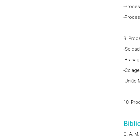
-Proce
-Proces
9. Proc
-Soldad
-Brasa
-Colag
-União 
10. Pro
Bibl
C. A. M