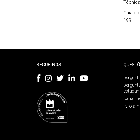
Técnica
Guia do
1981
Rodapé
SEGUE-NOS
QUESTÕ
pergunta
pergunt
estudan
canal d
livro am