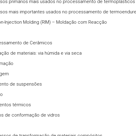
sos primários mais usados no processamento de termoplásticos
sos mais importantes usados no processamento de termoendure
on-Injection Molding (RIM) – Moldação com Reacção
cessamento de Cerâmicos
ação de materiais: via húmida e via seca
rmação
agem
ento de suspensões
ão
entos térmicos
s de conformação de vidros
essos de transformação de materiais compósitos