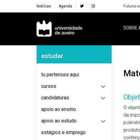
Notícias
Agenda
Futuros e
Navegação Principal
SOBRE 
Navegação Lateral
estudar
Ma
tu pertences aqui
cursos
Objet
candidaturas
O objet
apoio ao ensino
da impo
apoio ao estudo
polimér
produto
estágios e emprego
conheça