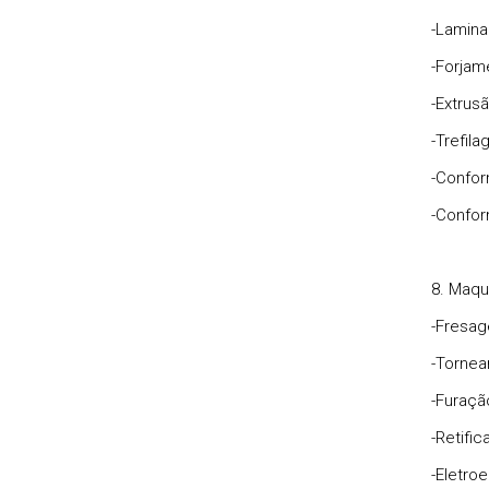
-Lamina
-Forjam
-Extrus
-Trefil
-Confo
-Confor
8. Maq
-Fresa
-Torne
-Furaçã
-Retifi
-Eletro